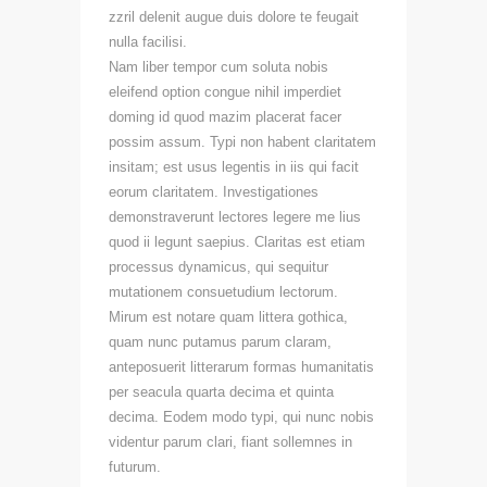
zzril delenit augue duis dolore te feugait
nulla facilisi.
Nam liber tempor cum soluta nobis
eleifend option congue nihil imperdiet
doming id quod mazim placerat facer
possim assum. Typi non habent claritatem
insitam; est usus legentis in iis qui facit
eorum claritatem. Investigationes
demonstraverunt lectores legere me lius
quod ii legunt saepius. Claritas est etiam
processus dynamicus, qui sequitur
mutationem consuetudium lectorum.
Mirum est notare quam littera gothica,
quam nunc putamus parum claram,
anteposuerit litterarum formas humanitatis
per seacula quarta decima et quinta
decima. Eodem modo typi, qui nunc nobis
videntur parum clari, fiant sollemnes in
futurum.