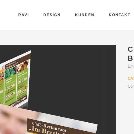
RAVI
DESIGN
KUNDEN
KONTAKT
C
B
Ein
CA
Cor